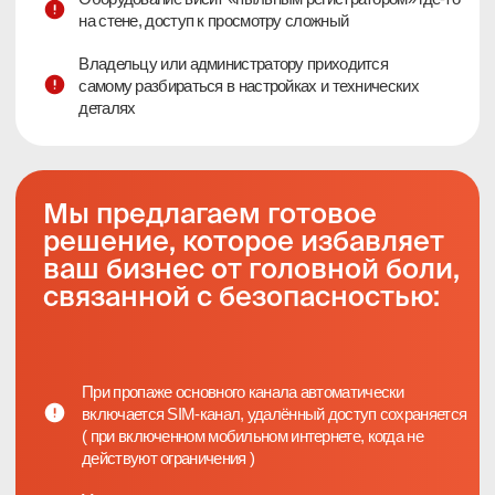
Просмотр архива и онлайн‑картинки с телефона
и ПК без сложных настроек
Наш продукт —
продуманная
и отказоустойчивая система
видеонаблюдения для бизнеса
Камера высокой четкости
Контроль особо важных зон бизнеса,
кассы, работы сотрудников, сборки
заказов, спорных ситуаций