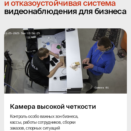
Камеры общего обзора
Общая картинка по сотрудникам, клиентам
и выкладке на витрине
Что значит
«отказоустойчивая
система»:
Устройство записи хранится в шкафу, который закрыт
от постороннего доступа на ключ.
При отключении интернета система переходит
на резервный канал связи от сим-карты
и удаленный доступ с телефона продолжает
работать. Роутер запитан от шкафчика
и продолжает работать без электричества до 3х
часов.
РАСЧЕТ СТОИМОСТИ ПОД КЛЮЧ СЕГОДНЯ