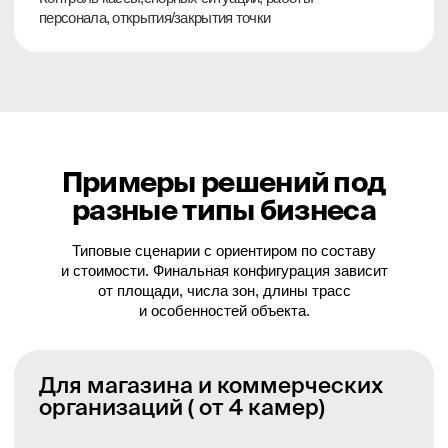
Для склада и производства
(от 8 камер)
Подходит для контроля сборки и приемки товара,
въезда и выезда, проходов и ключевых зон хранения.
*
В
комплекте камеры для просмотра узких коридоров
склада F-AC-2821Z(2.7-13.5mm)
Шкаф в сборе с видеорегистратором Iflow,
жестким диском и блоком
бесперебойного питания до 3 часов;
Кабельная продукция и монтажный
комплект;
HD-камера Iflow 2 Мп F-AC-2821Z(2.7-
13.5mm) – 6 шт.;
HD‑камера Iflow 2 мп на вход и зал – 2шт.;
Монтаж, настройка, пакет документов и
инструкция пользования
от
230 000 ₽
под ключ