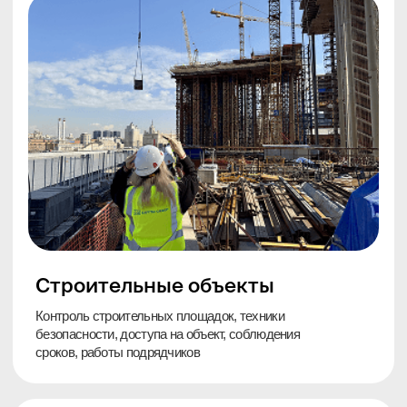
и монтажный комплект;
IP-камера Iflow 4 Мп с микрофоном на
кассу – 1 шт.;
HD‑камера Iflow 2 мп на вход и зал – 3 шт.;
Монтаж, настройка, пакет документов и
инструкция пользования
от
135 000 ₽
под ключ
Получить расчёт для магазина