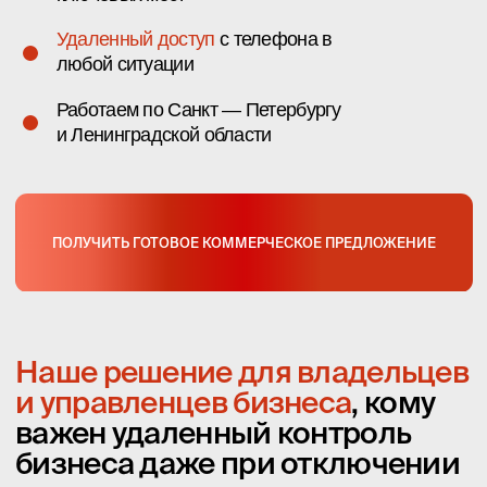
и управленцев бизнеса
, кому
важен удаленный контроль
бизнеса даже при отключении
электричества и интернета
Вам не нужно погружаться в технические детали. Доверьте
задачу профессионалам — просто закажите услугу, и вы
получите надежную и удобную систему видеонаблюдения
«под ключ».
Типовые проблемы
классических систем
видеонаблюдения:
При отключении света и интернета архив не
пишется, доступ к камерам пропадает
Оборудование висит «пыльным регистратором» где‑то
на стене, доступ к просмотру сложный
Владельцу или администратору приходится
самому разбираться в настройках и технических