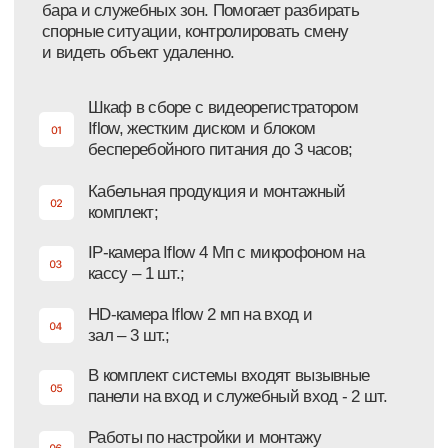
Индивидуальное решения
для вашего бизнеса
Организовываем выезд на обследование
объекта для составления технического
задания под ваши задачи;
Разрабатываем проектную документацию;
Подбираем оборудование строго под
ваши задачи;
Профессионально красим оборудование под
ваши задачи;
от
250 000 ₽
под ключ
Узнать стоимость под мой бизнес