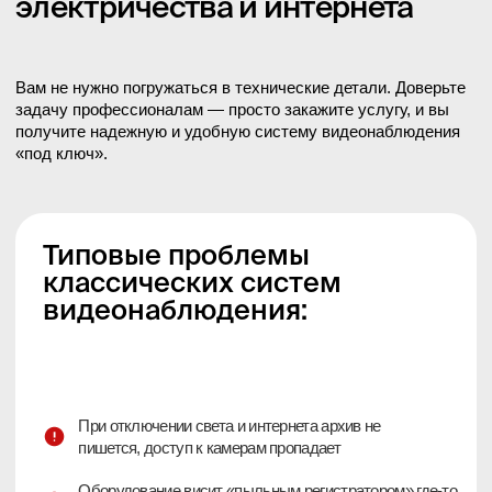
деталях
Мы предлагаем готовое
решение, которое избавляет
ваш бизнес от головной боли,
связанной с безопасностью:
При пропаже основного канала автоматически
включается SIM‑канал, удалённый доступ сохраняется
( при включенном мобильном интернете, когда не
действуют ограничения )
Мы проектируем, монтируем, настраиваем
и показываем, как пользоваться — вам не нужно
разбираться в технике
Регистратор, роутер и питание размещены в
закрытом шкафу под ключ
Система продолжает работать при отключении
электричества (до 3 часов) и сохраняет запись
Помогаем после монтажа и остаёмся на связи —
консультируем по эксплуатации, отвечаем на
вопросы и сопровождаем систему на этапе
использования