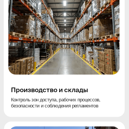
Клиники и салоны красоты
Контроль кассы,спорных ситуаций, работы
персонала, открытия/закрытия точки
Примеры решений под
разные типы бизнеса
Типовые сценарии с ориентиром по составу
и стоимости. Финальная конфигурация зависит
от площади, числа зон, длины трасс
и особенностей объекта.
Для магазина и коммерческих
организаций ( от 4 камер)
Шкаф в сборе с видеорегистратором Iflow,
жестким диском и блоком
бесперебойного питания до 3 часов;
Кабельная продукция