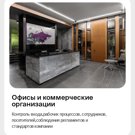
Для ресторана и кафе
(от 4 камер)
Подходит для контроля входа, зала, кассы,
бара и служебных зон. Помогает разбирать
спорные ситуации, контролировать смену
и видеть объект удаленно.
Шкаф в сборе с видеорегистратором
Iflow, жестким диском и блоком
бесперебойного питания до 3 часов;
Кабельная продукция и монтажный
комплект;
IP-камера Iflow 4 Мп с микрофоном на
кассу – 1 шт.;
HD‑камера Iflow 2 мп на вход и
зал – 3 шт.;
В комплект системы входят вызывные
панели на вход и служебный вход - 2 шт.
Работы по настройки и монтажу