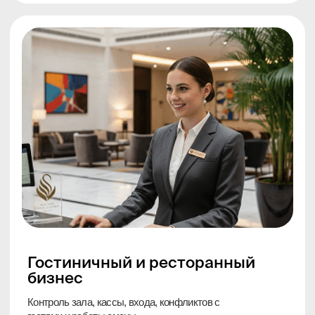
стандартного комплекта;
от
180 000 ₽
под ключ
Получить расчёт для ресторана
Для офиса и небольшого
объекта (от 4 камер)
Подходит для контроля входной группы, ресепшен,
рабочих зон и служебных помещений.
Камеры в компактном корпусе с