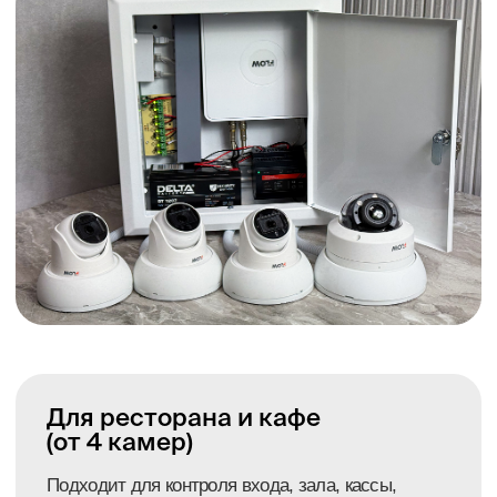
Состав подбирается индивидуально под
площадь и количество зон контроля.
Подбираем камеры с нужным углом обзора
и дальностью видимости.
Возможно возведение отдельных опор-столбов для
размещения на них оборудования или установка
дополнительных матч к существующему забору.
от
200 000 ₽
под
ключ
Получить расчёт для защиты периметра