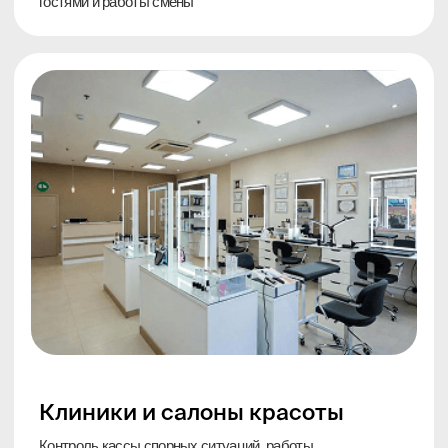
двухсторонней аудио связью,
минимум оборудования.
от
80 000 ₽
под ключ
Получить расчёт для офиса